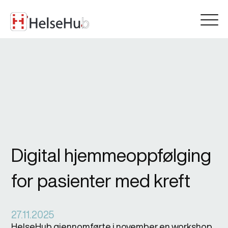
Digital hjemmeoppfølging
for pasienter med kreft
27.11.2025
HelseHub gjennomførte i november en workshop