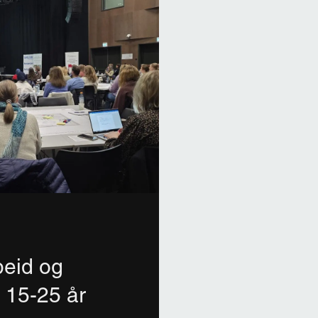
beid og
g 15-25 år