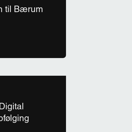
 til Bærum
igital
følging