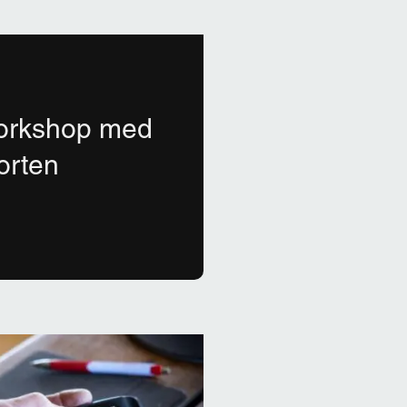
workshop med
orten